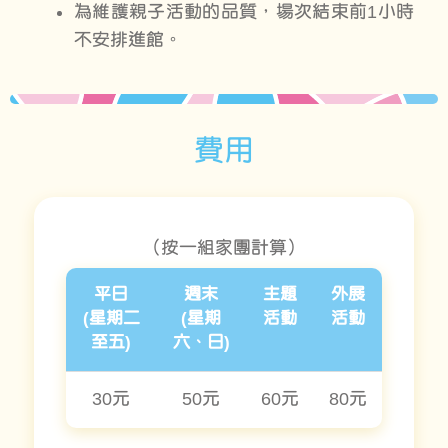
為維護親子活動的品質，
場次結束前
1
小時
不安排進館
。
費用
（按一組家團計算）
平日
週末
主題
外展
(星期二
(星期
活動
活動
至五)
六、日)
30元
50元
60元
80元