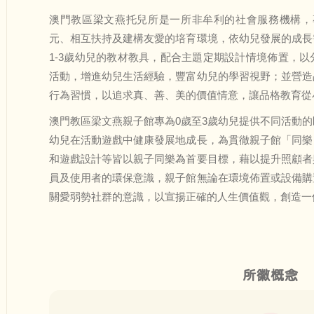
澳門教區梁文燕托兒所是一所非牟利的社會服務機構，專
元、相互扶持及建構友愛的培育環境，依幼兒發展的成長
1-3歲幼兒的教材教具，配合主題定期設計情境佈置，
活動，增進幼兒生活經驗，豐富幼兒的學習視野；並營造
行為習慣，以追求真、善、美的價值情意，讓品格教育從
澳門教區梁文燕親子館專為0歲至3歲幼兒提供不同活動
幼兒在活動遊戲中健康發展地成長，為貫徹親子館「同樂
和遊戲設計等皆以親子同樂為首要目標，藉以提升照顧者
員及使用者的環保意識，親子館無論在環境佈置或設備購
關愛弱勢社群的意識，以宣揚正確的人生價值觀，創造一
所徽概念