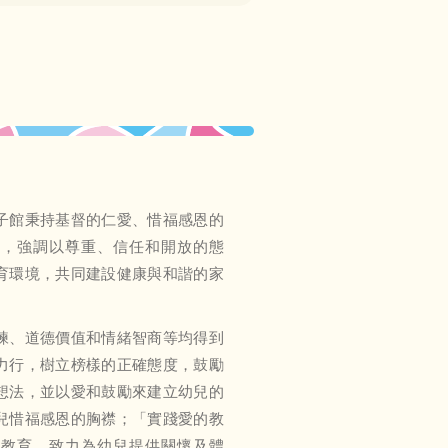
子館秉持基督的仁愛、惜福感恩的
神，強調以尊重、信任和開放的態
育環境，共同建設健康與和諧的家
練、道德價值和情緒智商等均得到
力行，樹立榜樣的正確態度，鼓勵
想法，並以愛和鼓勵來建立幼兒的
兒惜福感恩的胸襟；「實踐愛的教
要教育，致力為幼兒提供關懷及體