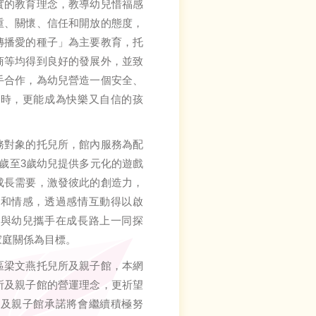
實的教育理念，教導幼兒惜福感
重、關懷、信任和開放的態度，
傳播愛的種子」為主要教育，托
商等均得到良好的發展外，並致
手合作，為幼兒營造一個安全、
同時，更能成為快樂又自信的孩
務對象的托兒所，館內服務為配
歲至3歲幼兒提供多元化的遊戲
成長需要，激發彼此的創造力，
納和情感，透過感情互動得以啟
者與幼兒攜手在成長路上一同探
家庭關係為目標。
區梁文燕托兒所及親子館，本網
所及親子館的營運理念，更祈望
所及親子館承諾將會繼續積極努