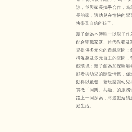
諒，並與家長攜手合作，為
長的家，讓幼兒在愉快的學
快樂又自信的孩子。
親子館為本澳唯一以親子作
配合雙職家庭、跨代教養及
兒提供多元化的遊戲空間；
構溫馨及多元自主的空間，
戲環境；親子館為加深照顧
顧者與幼兒的關愛情懷，促
動得以啟發，藉玩樂讓幼兒
貫徹「同樂、共融」的服務
路上一同探索，將遊戲延續
庭生活。