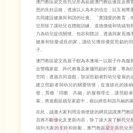
澳門教區梁文燕托兒所為延續澳門教區優質及務
恩的良好品格，透過以人為本的信念，以互相尊
共同建設健康與和諧的社會。「實踐愛的教育，
兒所除了讓幼兒在體能訓練、道德價值和情緒智
力為幼兒提供關懷、包容和體諒，透過與家長攜
健康和快樂成長的家，讓幼兒獲得優質照顧的
子。
澳門教區梁文燕親子館為本澳唯一以親子作為服
合雙職家庭、跨代教養及家傭照顧的需要，專為0
空間；透過共同遊戲，加深照顧者對幼兒發展的
建立照顧者與幼兒的關愛情懷，促進彼此的接
發，貫徹「同樂、共融」的服務理念，讓照顧
索，將遊戲延續至家庭中，藉以締造和諧共融的
在此，誠邀大家利用這個便捷的網頁認識澳門教
頁將不斷優化及更新內容，除了讓大家了解托兒
得到大家的支持和鼓勵，澳門教區梁文燕托兒