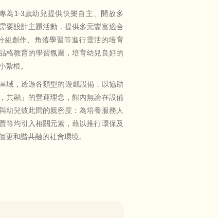
為1-3歲幼兒提供快樂自主、開放多
需要設計主題活動，提供多元豐富適合
以分組創作、角落學習等進行靈活的培育
品格教育的學習氛圍，培育幼兒良好的
小紮根。
的區域，透過各類型的遊戲設備，以協助
，共融」的營運理念，館內無論在設備
與幼兒彼此間的親密度：為培養服務人
置等均引入相關元素，藉以推行環保及
個更和諧共融的社會環境。