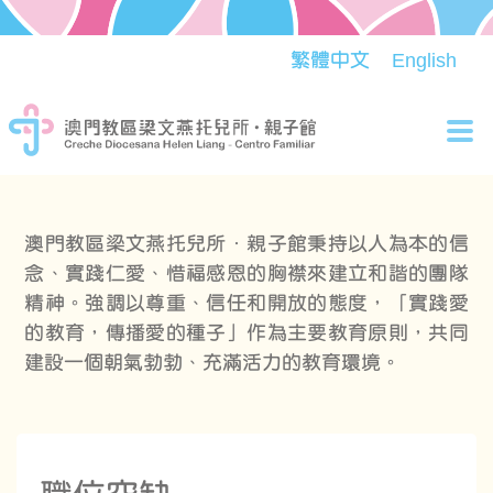
繁體中文
English
Tog
nav
澳門教區梁文燕托兒所．親子館秉持以人為本的信
念、實踐仁愛、惜福感恩的胸襟來建立和諧的團隊
精神。強調以尊重、信任和開放的態度，「實踐愛
的教育，傳播愛的種子」作為主要教育原則，共同
建設一個朝氣勃勃、充滿活力的教育環境。