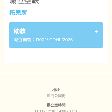
職位空缺
托兒所
助教
職位編號︰R002/ CDHL/2026
職責
負責協助教師照顧幼兒，帶領幼兒進行
活動及環境佈置等。
要求
地址
大學畢業或以上學歷。
澳門公園街
具教育專業優先考慮。
辦公室時間
具影片剪輯技能優先考慮。
09:00 - 12:30, 14:00 - 17:30