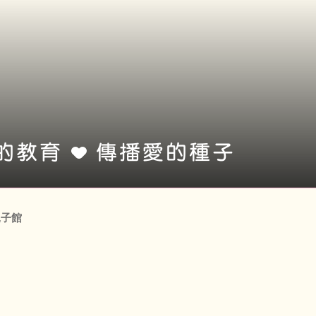
的教育
傳播愛的種子
親子館
話 | (853) 2897 1007
真 | (853) 2897 1003
郵 | general.familycenter@cdhl.mo
教區梁文燕托兒所．親子館