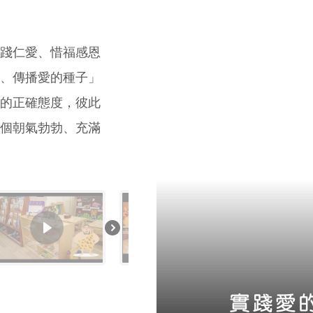
踐仁愛、惜福感恩
、傳播愛的種子」
的正確態度，彼此
個朝氣勃勃、充滿
實踐愛