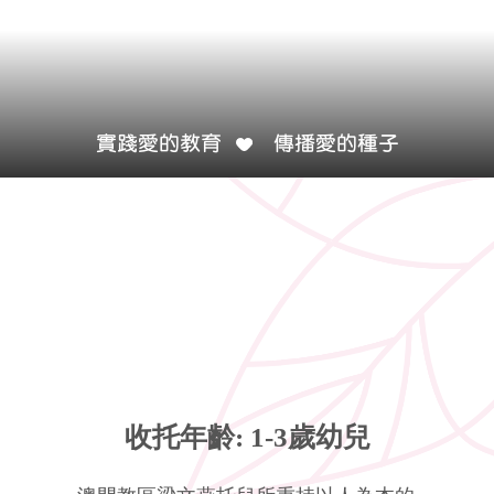
實踐愛的教育
傳播愛的種子
收托年齡: 1-3歲幼兒